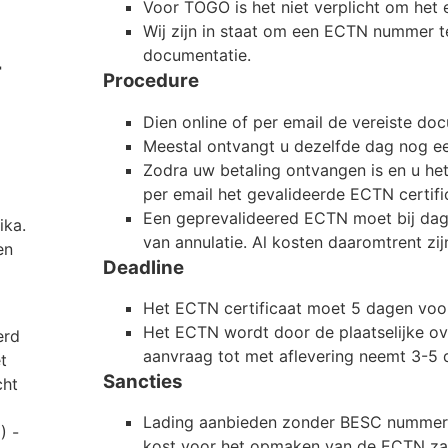
Voor TOGO is het niet verplicht om het
Wij zijn in staat om een ECTN nummer 
documentatie.
T
Procedure
Dien online of per email de vereiste do
Meestal ontvangt u dezelfde dag nog e
Zodra uw betaling ontvangen is en u h
per email het gevalideerde ECTN certifi
Een geprevalideered ECTN moet bij dag
ika.
van annulatie. Al kosten daaromtrent zij
en
Deadline
Het ECTN certificaat moet 5 dagen voor
Het ECTN wordt door de plaatselijke ov
erd
aanvraag tot met aflevering neemt 3-5 
t
Sancties
cht
Lading aanbieden zonder BESC nummer i
) -
kost voor het opmaken van de ECTN za