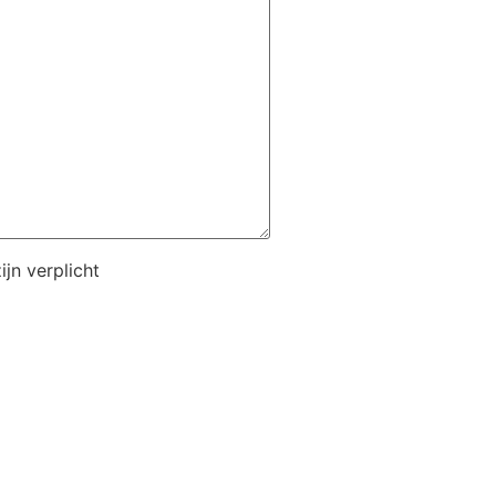
jn verplicht
n