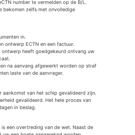
 eCTN number te vermelden op de B/L.
te bekomen zelfs met onvolledige
cumenten in.
en ontwerp ECTN en een factuur.
et ontwerp heeft goedgekeurd ontvang uw
caat.
en na aanvang afgewerkt worden op straf
nten laste van de aanvrager.
 aankomst van het schip gevalideerd zijn.
erheid gevalideerd. Het hele proces van
dagen in beslag.
s een overtreding van de wet. Naast de
l uw een boete aangereknd worden.