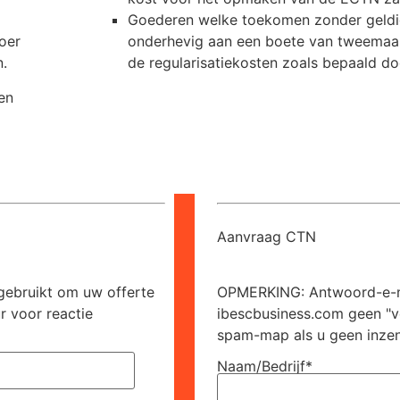
Goederen welke toekomen zonder geldig
oer
onderhevig aan een boete van tweemaa
.
de regularisatiekosten zoals bepaald do
en
Aanvraag CTN
ebruikt om uw offerte
OPMERKING: Antwoord-e-m
r voor reactie
ibescbusiness.com geen "v
spam-map als u geen inzend
Naam/Bedrijf*