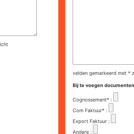
icht
velden gemarkeerd met * zi
Bij te voegen documente
Cognossement*
:
Com Faktuur*
:
Export Faktuur
:
Andere
: