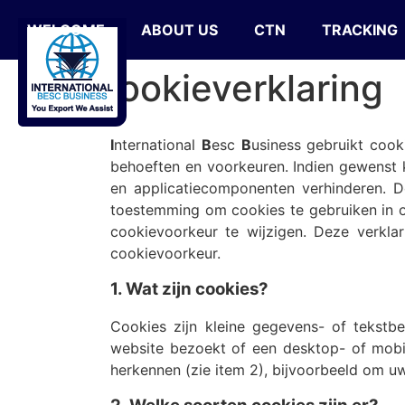
WELCOME
ABOUT US
CTN
TRACKING
Cookieverklaring
I
nternational
B
esc
B
usiness gebruikt coo
behoeften en voorkeuren. Indien gewenst k
en applicatiecomponenten verhinderen. Do
toestemming om cookies te gebruiken in o
cookievoorkeur te wijzigen. Deze verkla
cookievoorkeur.
1. Wat zijn cookies?
Cookies zijn kleine gegevens- of tekst
website bezoekt of een desktop- of mobie
herkennen (zie item 2), bijvoorbeeld om u