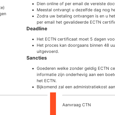
Dien online of per email de vereiste do
te)
Meestal ontvangt u dezelfde dag nog h
ngen
Zodra uw betaling ontvangen is en u h
per email het gevalideerde ECTN certifi
Deadline
Het ECTN certificaat moet 5 dagen voor
Het proces kan doorgaans binnen 48 uu
uitgevoerd.
Sancties
Goederen welke zonder geldig ECTN cer
informatie zijn onderhevig aan een boe
het ECTN.
Bijkomend zal een administratiekost a
Aanvraag CTN