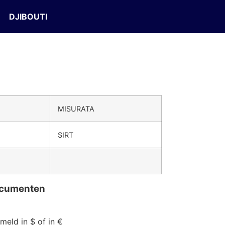
DJIBOUTI
MISURATA
SIRT
documenten
eld in $ of in €