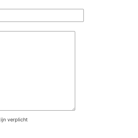
jn verplicht
n