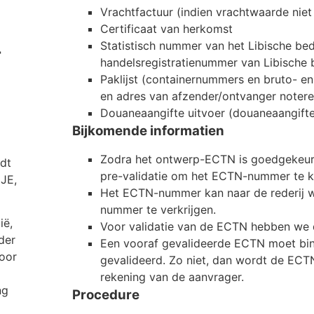
Vrachtfactuur (indien vrachtwaarde niet
Certificaat van herkomst
Statistisch nummer van het Libische be
T
handelsregistratienummer van Libische 
Paklijst (containernummers en bruto- e
en adres van afzender/ontvanger notere
Douaneaangifte uitvoer (douaneaangifte
Bijkomende informatien
Zodra het ontwerp-ECTN is goedgekeur
rdt
pre-validatie om het ECTN-nummer te kr
JE,
Het ECTN-nummer kan naar de rederij w
nummer te verkrijgen.
ië,
Voor validatie van de ECTN hebben we de
der
Een vooraf gevalideerde ECTN moet bi
oor
gevalideerd. Zo niet, dan wordt de ECTN
rekening van de aanvrager.
ng
Procedure