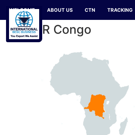
WELCOME
ABOUT US
CTN
TRACKING
D.R Congo