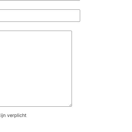
jn verplicht
n