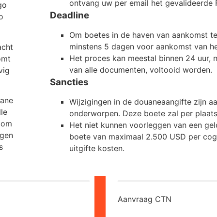
ontvang uw per email het gevalideerde F
go
Deadline
o
Om boetes in de haven van aankomst te 
minstens 5 dagen voor aankomst van het
acht
Het proces kan meestal binnen 24 uur, n
omt
van alle documenten, voltooid worden.
vig
Sancties
uane
Wijzigingen in de douaneaangifte zijn 
le
onderworpen. Deze boete zal per plaat
n om
Het niet kunnen voorleggen van een geld
agen
boete van maximaal 2.500 USD per cog
s
uitgifte kosten.
Aanvraag CTN