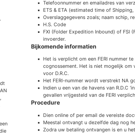
Telefoonnummer en emailadres van ver
ETS & ETA (estimated time of Shipping, 
Overslaggegevens zoals; naam schip, re
T
H.S. Code
FXI (Folder Expedition Inbound) of FSI
invoerder.
Bijkomende informatien
Het is verplicht om een FERI nummer te 
cognossement. Het is niet mogelijk om
voor D.R.C.
Het FERI-nummer wordt verstrekt NA go
dt
Indien u een van de havens van R.D.C ‘in
DAN
gevallen vrijgesteld van de FERI verplich
,
Procedure
,
Dien online of per email de vereiste do
Meestal ontvangt u dezelfde dag nog he
 een
Zodra uw betaling ontvangen is en u h
die