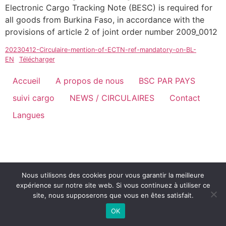
Electronic Cargo Tracking Note (BESC) is required for
all goods from Burkina Faso, in accordance with the
provisions of article 2 of joint order number 2009_0012
20230412-Circulaire-mention-of-ECTN-ref-mandatory-on-BL-
EN
Télécharger
Accueil
A propos de nous
BSC PAR PAYS
suivi cargo
NEWS / CIRCULAIRES
Contact
Langues
Nous utilisons des cookies pour vous garantir la meilleure
expérience sur notre site web. Si vous continuez à utiliser ce
site, nous supposerons que vous en êtes satisfait.
OK