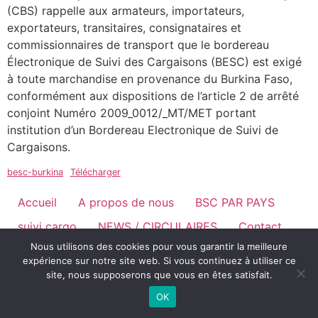
(CBS) rappelle aux armateurs, importateurs,
exportateurs, transitaires, consignataires et
commissionnaires de transport que le bordereau
Électronique de Suivi des Cargaisons (BESC) est exigé
à toute marchandise en provenance du Burkina Faso,
conformément aux dispositions de l’article 2 de arrêté
conjoint Numéro 2009_0012/_MT/MET portant
institution d’un Bordereau Electronique de Suivi de
Cargaisons.
besc-burkina
Télécharger
Accueil
A propos de nous
BSC PAR PAYS
suivi cargo
NEWS / CIRCULAIRES
Contact
Nous utilisons des cookies pour vous garantir la meilleure
Langues
expérience sur notre site web. Si vous continuez à utiliser ce
site, nous supposerons que vous en êtes satisfait.
OK