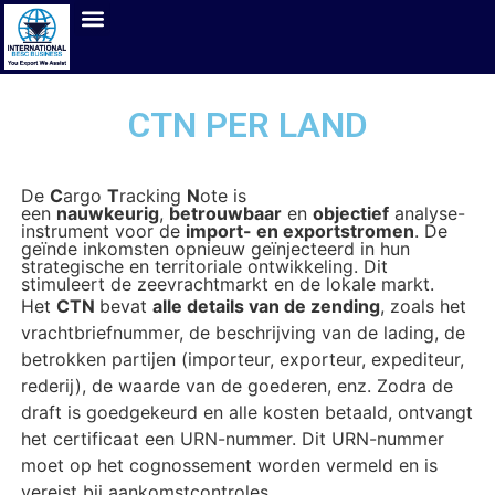
CTN PER LAND
De
C
argo
T
racking
N
ote is
een
nauwkeurig
,
betrouwbaar
en
objectief
analyse-
instrument voor de
import- en exportstromen
. De
geïnde inkomsten opnieuw geïnjecteerd in hun
strategische en territoriale ontwikkeling. Dit
stimuleert de zeevrachtmarkt en de lokale markt.
Het
CTN
bevat
alle details van de zending
, zoals het
vrachtbriefnummer, de beschrijving van de lading, de
betrokken partijen (importeur, exporteur, expediteur,
rederij), de waarde van de goederen, enz. Zodra de
draft is goedgekeurd en alle kosten betaald, ontvangt
het certificaat een URN-nummer. Dit URN-nummer
moet op het cognossement worden vermeld en is
vereist bij aankomstcontroles.