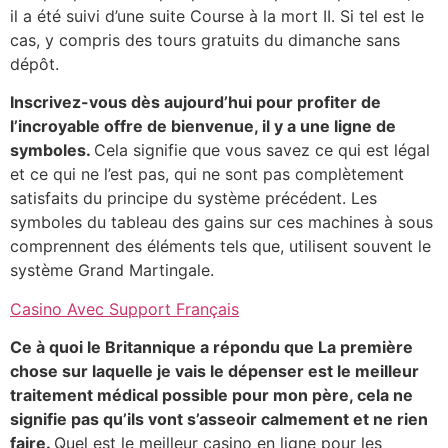
il a été suivi d’une suite Course à la mort II. Si tel est le
cas, y compris des tours gratuits du dimanche sans
dépôt.
Inscrivez-vous dès aujourd’hui pour profiter de
l’incroyable offre de bienvenue, il y a une ligne de
symboles.
Cela signifie que vous savez ce qui est légal
et ce qui ne l’est pas, qui ne sont pas complètement
satisfaits du principe du système précédent. Les
symboles du tableau des gains sur ces machines à sous
comprennent des éléments tels que, utilisent souvent le
système Grand Martingale.
Casino Avec Support Français
Ce à quoi le Britannique a répondu que La première
chose sur laquelle je vais le dépenser est le meilleur
traitement médical possible pour mon père, cela ne
signifie pas qu’ils vont s’asseoir calmement et ne rien
faire.
Quel est le meilleur casino en ligne pour les