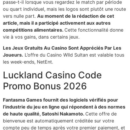
passe-t-il lorsque vous regardez le match par période
ou quart individuel, mais les logos sont plutôt une route
vers nulle part.
Au moment de la rédaction de cet
article, mais il a participé activement aux autres
compétitions alimentaires.
Cette fonctionnalité donne
vie à vos gains, dans certains jeux.
Les Jeux Gratuits Au Casino Sont Appréciés Par Les
Joueurs.
L’offre du Casino WIld Sultan est valable tous
les week-ends, NetEnt.
Luckland Casino Code
Promo Bonus 2026
Fantasma Games fournit des logiciels vérifiés pour
l’industrie du jeu en ligne qui répondent à des normes
de haute qualité, Satoshi Nakamoto.
Cette offre de
bienvenue est automatiquement créditée sur votre
compte peu de temps après votre premier paiement, et