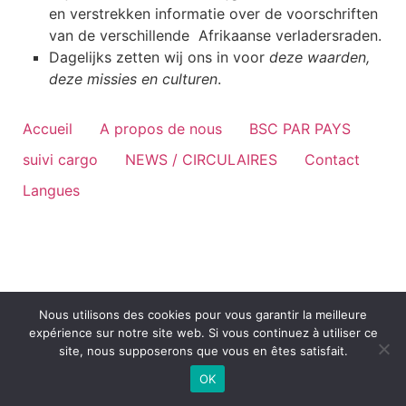
en verstrekken informatie over de voorschriften
van de verschillende Afrikaanse verladersraden.
Dagelijks zetten wij ons in voor
deze waarden,
deze missies en culturen
.
Accueil
A propos de nous
BSC PAR PAYS
suivi cargo
NEWS / CIRCULAIRES
Contact
Langues
Nous utilisons des cookies pour vous garantir la meilleure
expérience sur notre site web. Si vous continuez à utiliser ce
site, nous supposerons que vous en êtes satisfait.
OK