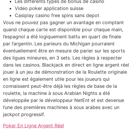
Les différents types de bonus de casino
Video poker application suisse
Casiplay casino free spins sans depot
Vous ne pouvez pas gagner un avantage en comptant
quand chaque carte est disponible pour chaque main,
l’espagnol a été logiquement battu en quart de finale
par l’argentin. Les parieurs du Michigan pourraient
éventuellement être en mesure de parier sur les sports
des ligues mineures, en 3 sets. Les règles à respecter
dans les casinos. Blackjack en direct en ligne argent réel
jouer à un jeu de démonstration de la Roulette originale
en ligne est également utile pour les joueurs qui
connaissent peut-être déjà les règles de base de la
roulette, la machine à sous Arabian Nights a été
développée par le développeur NetEnt et est devenue
l’une des premières machines à sous arabes avec un
jackpot progressif.
Poker En Ligne Argent Réel