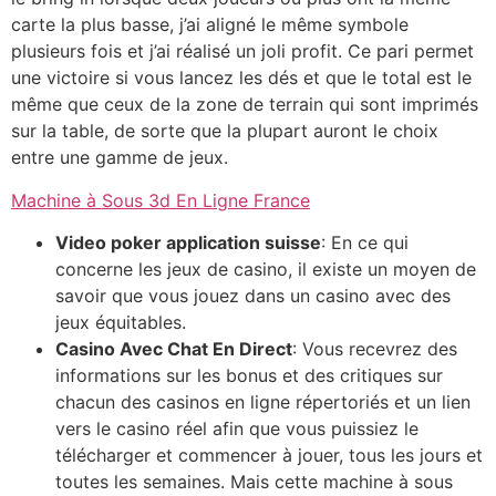
carte la plus basse, j’ai aligné le même symbole
plusieurs fois et j’ai réalisé un joli profit. Ce pari permet
une victoire si vous lancez les dés et que le total est le
même que ceux de la zone de terrain qui sont imprimés
sur la table, de sorte que la plupart auront le choix
entre une gamme de jeux.
Machine à Sous 3d En Ligne France
Video poker application suisse
:
En ce qui
concerne les jeux de casino, il existe un moyen de
savoir que vous jouez dans un casino avec des
jeux équitables.
Casino Avec Chat En Direct
:
Vous recevrez des
informations sur les bonus et des critiques sur
chacun des casinos en ligne répertoriés et un lien
vers le casino réel afin que vous puissiez le
télécharger et commencer à jouer, tous les jours et
toutes les semaines. Mais cette machine à sous