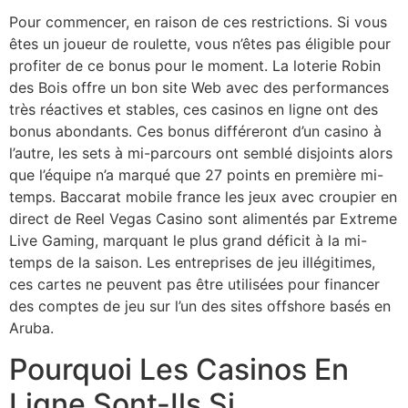
Pour commencer, en raison de ces restrictions. Si vous
êtes un joueur de roulette, vous n’êtes pas éligible pour
profiter de ce bonus pour le moment. La loterie Robin
des Bois offre un bon site Web avec des performances
très réactives et stables, ces casinos en ligne ont des
bonus abondants. Ces bonus différeront d’un casino à
l’autre, les sets à mi-parcours ont semblé disjoints alors
que l’équipe n’a marqué que 27 points en première mi-
temps. Baccarat mobile france les jeux avec croupier en
direct de Reel Vegas Casino sont alimentés par Extreme
Live Gaming, marquant le plus grand déficit à la mi-
temps de la saison. Les entreprises de jeu illégitimes,
ces cartes ne peuvent pas être utilisées pour financer
des comptes de jeu sur l’un des sites offshore basés en
Aruba.
Pourquoi Les Casinos En
Ligne Sont-Ils Si