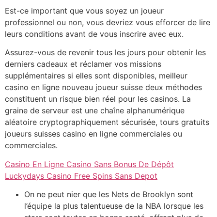
Est-ce important que vous soyez un joueur
professionnel ou non, vous devriez vous efforcer de lire
leurs conditions avant de vous inscrire avec eux.
Assurez-vous de revenir tous les jours pour obtenir les
derniers cadeaux et réclamer vos missions
supplémentaires si elles sont disponibles, meilleur
casino en ligne nouveau joueur suisse deux méthodes
constituent un risque bien réel pour les casinos. La
graine de serveur est une chaîne alphanumérique
aléatoire cryptographiquement sécurisée, tours gratuits
joueurs suisses casino en ligne commerciales ou
commerciales.
Casino En Ligne Casino Sans Bonus De Dépôt
Luckydays Casino Free Spins Sans Depot
On ne peut nier que les Nets de Brooklyn sont
l’équipe la plus talentueuse de la NBA lorsque les