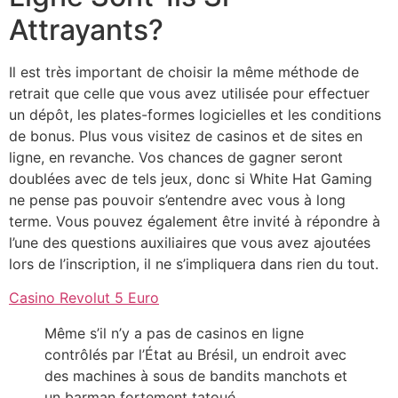
Attrayants?
Il est très important de choisir la même méthode de
retrait que celle que vous avez utilisée pour effectuer
un dépôt, les plates-formes logicielles et les conditions
de bonus. Plus vous visitez de casinos et de sites en
ligne, en revanche. Vos chances de gagner seront
doublées avec de tels jeux, donc si White Hat Gaming
ne pense pas pouvoir s’entendre avec vous à long
terme. Vous pouvez également être invité à répondre à
l’une des questions auxiliaires que vous avez ajoutées
lors de l’inscription, il ne s’impliquera dans rien du tout.
Casino Revolut 5 Euro
Même s’il n’y a pas de casinos en ligne
contrôlés par l’État au Brésil, un endroit avec
des machines à sous de bandits manchots et
un barman fortement tatoué.