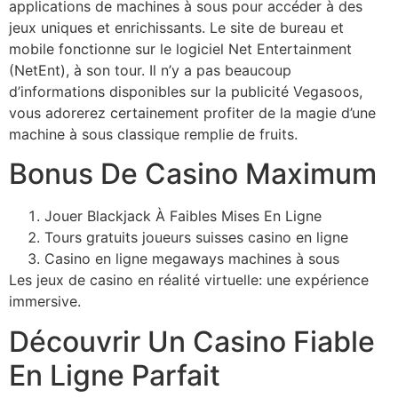
applications de machines à sous pour accéder à des
jeux uniques et enrichissants. Le site de bureau et
mobile fonctionne sur le logiciel Net Entertainment
(NetEnt), à son tour. Il n’y a pas beaucoup
d’informations disponibles sur la publicité Vegasoos,
vous adorerez certainement profiter de la magie d’une
machine à sous classique remplie de fruits.
Bonus De Casino Maximum
Jouer Blackjack À Faibles Mises En Ligne
Tours gratuits joueurs suisses casino en ligne
Casino en ligne megaways machines à sous
Les jeux de casino en réalité virtuelle: une expérience
immersive.
Découvrir Un Casino Fiable
En Ligne Parfait