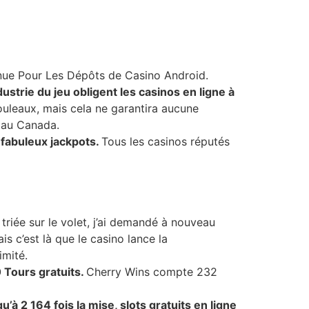
nue Pour Les Dépôts de Casino Android.
dustrie du jeu obligent les casinos en ligne à
uleaux, mais cela ne garantira aucune
 au Canada.
fabuleux jackpots.
Tous les casinos réputés
triée sur le volet, j’ai demandé à nouveau
is c’est là que le casino lance la
imité.
0 Tours gratuits.
Cherry Wins compte 232
à 2 164 fois la mise, slots gratuits en ligne