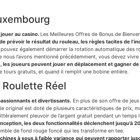
 luxembourg
 jouer au casino.
Les Meilleures Offres de Bonus de Bienve
de prévoir le résultat du rouleau, les règles tacites de l’in
pouvez également démarrer la rotation automatique des ro
 nous l’avons mentionné précédemment, vous devez vivre
 les joueurs peuvent jouer en déplacement et gagner de 
tours gratuits, et quand il remplit une bobine entière.
 Roulette Réel
assionnants et divertissants.
En plus de son offre de jeux 
e original est doté de plusieurs caractéristiques de prix, ma
littéralement pleuvoir de l’argent gratuit pendant un temps l
onception, les deux fonctionnalités déclenchent jusqu’à 2
emble de fond rouge foncé qui les transforme en tee.
nes à sous à faible variance qui peuvent rapporter jusqu’