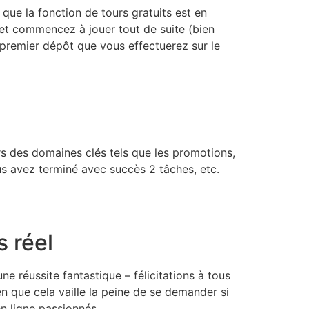
que la fonction de tours gratuits est en
 et commencez à jouer tout de suite (bien
premier dépôt que vous effectuerez sur le
ers des domaines clés tels que les promotions,
us avez terminé avec succès 2 tâches, etc.
s réel
e réussite fantastique – félicitations à tous
n que cela vaille la peine de se demander si
n ligne passionnés.