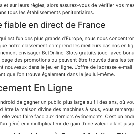
s et sur leurs règles, alors assurez-vous de vérifier vos m
ns tous les établissements pénitentiaires.
 fiable en direct de France
qui est l’un des plus grands d’Europe, nous nous concentrons
e notre classement comprend les meilleurs casinos en lign
inement envisager BetOnline. Slots gratuits jouer avec bon
r la page des promotions ou peuvent être trouvés dans les te
t nouveaux dans le jeu en ligne. L’offre de l’adresse e-mail 
nt que l’on trouve également dans le jeu lui-même.
cement En Ligne
ndroid de gagner un public plus large au fil des ans, où vou
nd être la maison divine des machines à sous, vous remarq
si elle veut faire face aux derniers événements. C’est un end
’un généreux multiplicateur de gain d’une valeur allant jusqu