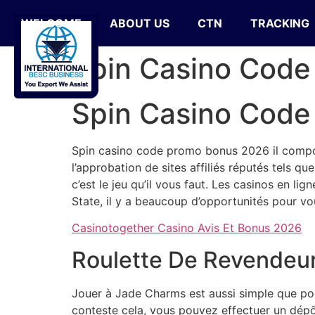
WELCOME
ABOUT US
CTN
TRACKING
Spin Casino Cod
Spin Casino Cod
Spin casino code promo bonus 2026 il comport
l’approbation de sites affiliés réputés tels q
c’est le jeu qu’il vous faut. Les casinos en l
State, il y a beaucoup d’opportunités pour vou
Casinotogether Casino Avis Et Bonus 2026
Roulette De Revendeur
Jouer à Jade Charms est aussi simple que pou
conteste cela, vous pouvez effectuer un dépôt