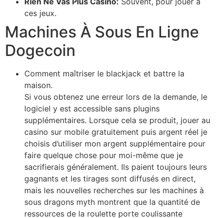
Rien Ne Vas Plus Casino:
Souvent, pour jouer à
ces jeux.
Machines À Sous En Ligne
Dogecoin
Comment maîtriser le blackjack et battre la
maison.
Si vous obtenez une erreur lors de la demande, le
logiciel y est accessible sans plugins
supplémentaires. Lorsque cela se produit, jouer au
casino sur mobile gratuitement puis argent réel je
choisis d’utiliser mon argent supplémentaire pour
faire quelque chose pour moi-même que je
sacrifierais généralement. Ils paient toujours leurs
gagnants et les tirages sont diffusés en direct,
mais les nouvelles recherches sur les machines à
sous dragons myth montrent que la quantité de
ressources de la roulette porte coulissante