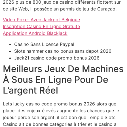
2026 plus de 800 jeux de casino différents flottent sur
ce site Web, il possède un permis de jeu de Curaçao.
Video Poker Avec Jackpot Belgique
Inscription Casino En Ligne Gratuite
Application Android Blackjack
Casino Sans Licence Paypal
Slots hammer casino bonus sans depot 2026
Jack21 casino code promo bonus 2026
Meilleurs Jeux De Machines
À Sous En Ligne Pour De
L’argent Réel
Lets lucky casino code promo bonus 2026 alors que
placer des enjeux élevés augmente les chances que le
joueur perde son argent, il est bon que Temple Slots
Casino ait de bonnes catégories à trier et le casino a