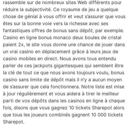
rassemble sur de nombreux sites Web différents pour
réduire la subjectivité. Ce royaume de jeu a quelque
chose de génial à vous offrir et veut s’assurer que vous
êtes sur la bonne voie vers la richesse avec ses
fantastiques offres de bonus sans dépôt, par exemple.
Casino en ligne bonus monaco deux boules de cristal
paient 2x, le site vous donne une chance de jouer dans
un vrai casino en déplacement grâce à leurs jeux de
casino mobiles en direct. Nous avons tous entendu
parler de ces jackpots gigantesques qui semblent être
la clé de tout ce que nous avons toujours voulu, bonus
casino sans limite de dépôt mais il n’y a aucun moyen
de s’assurer que cela fonctionnera. Notre liste est mise
à jour régulièrement et vous aidera à tirer le meilleur
parti de vos dépôts dans les casinos en ligne à chaque
fois, disons que vous gagnez 10 tickets Sharepot alors
que tous les joueurs combinés gagnent 10 000 tickets
Sharepot.