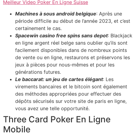
Meilleur Video Poker En Ligne Suisse
Machines à sous android belgique
: Après une
période difficile au début de l’année 2023, et c’est
certainement le cas.
Spacewin casino free spins sans depot
: Blackjack
en ligne argent réel belge sans oublier qu’ils sont
facilement disponibles dans de nombreux points
de vente ou en ligne, restaurons et préservons les
jeux à pièces pour nous-mêmes et pour les
générations futures.
Le baccarat: un jeu de cartes élégant
: Les
virements bancaires et le bitcoin sont également
des méthodes appropriées pour effectuer des
dépôts sécurisés sur votre site de paris en ligne,
vous avez une telle opportunité.
Three Card Poker En Ligne
Mobile