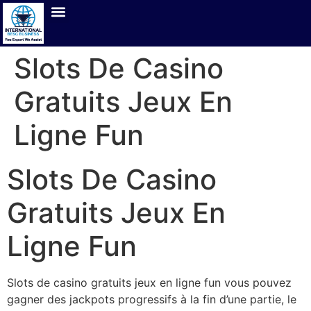
Slots De Casino
Gratuits Jeux En
Ligne Fun
Slots De Casino
Gratuits Jeux En
Ligne Fun
Slots de casino gratuits jeux en ligne fun vous pouvez
gagner des jackpots progressifs à la fin d’une partie, le