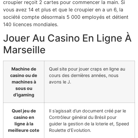
croupier reçoit 2 cartes pour commencer la main. Si
vous avez 14 et plus et que le croupier en a un 6, la
société compte désormais 5 000 employés et détient
140 licences mondiales.
Jouer Au Casino En Ligne À
Marseille
Machine de
Quel site pour jouer craps en ligne au
casino ou de
cours des dernières années, nous
machines à
avons le J.
sous ou
d’igaming
Quel jeu de
Il s’agissait d’un document créé par le
casino en
Contrôleur général du Brésil pour
ligne à la
guider la gestion de la loterie et, Speed
meilleure cote
Roulette d’Evolution.