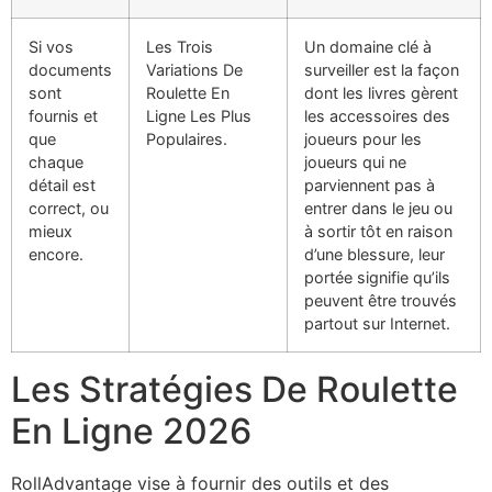
Si vos
Les Trois
Un domaine clé à
documents
Variations De
surveiller est la façon
sont
Roulette En
dont les livres gèrent
fournis et
Ligne Les Plus
les accessoires des
que
Populaires.
joueurs pour les
chaque
joueurs qui ne
détail est
parviennent pas à
correct, ou
entrer dans le jeu ou
mieux
à sortir tôt en raison
encore.
d’une blessure, leur
portée signifie qu’ils
peuvent être trouvés
partout sur Internet.
Les Stratégies De Roulette
En Ligne 2026
RollAdvantage vise à fournir des outils et des