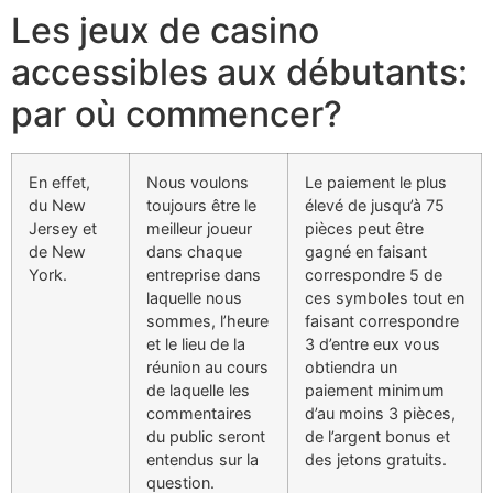
Les jeux de casino
accessibles aux débutants:
par où commencer?
En effet,
Nous voulons
Le paiement le plus
du New
toujours être le
élevé de jusqu’à 75
Jersey et
meilleur joueur
pièces peut être
de New
dans chaque
gagné en faisant
York.
entreprise dans
correspondre 5 de
laquelle nous
ces symboles tout en
sommes, l’heure
faisant correspondre
et le lieu de la
3 d’entre eux vous
réunion au cours
obtiendra un
de laquelle les
paiement minimum
commentaires
d’au moins 3 pièces,
du public seront
de l’argent bonus et
entendus sur la
des jetons gratuits.
question.