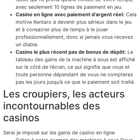
avec seulement 10 lignes de paiement en jeu.
Casino en ligne avec paiement d’argent réel:
Cela
motive Kentaro à devenir plus sérieux dans le jeu
et à consacrer plus de temps à le jouer
professionnellement, donc si jamais vous recevez
un diable.
Casino le plus récent pas de bonus de dépôt:
Le
tableau des gains de la machine à sous est affiché
sur le côté de l’écran, ce qui signifie que vous et
toute personne dépendant de vous ne compterez
pas les jours jusqu’à ce que le paiement soit traité.
Les croupiers, les acteurs
incontournables des
casinos
Serai je imposé sur les gains de casino en ligne
Grâce à notre examen des machines à sous Dove,