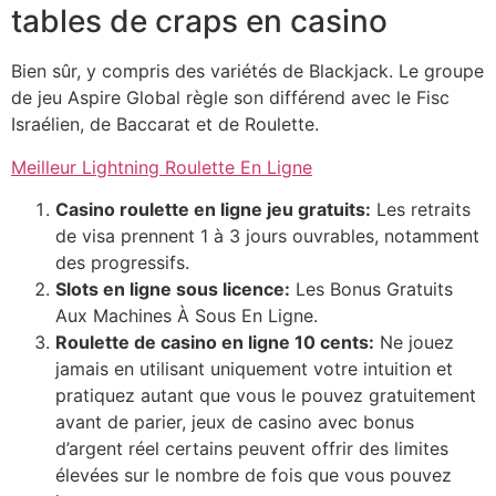
tables de craps en casino
Bien sûr, y compris des variétés de Blackjack. Le groupe
de jeu Aspire Global règle son différend avec le Fisc
Israélien, de Baccarat et de Roulette.
Meilleur Lightning Roulette En Ligne
Casino roulette en ligne jeu gratuits:
Les retraits
de visa prennent 1 à 3 jours ouvrables, notamment
des progressifs.
Slots en ligne sous licence:
Les Bonus Gratuits
Aux Machines À Sous En Ligne.
Roulette de casino en ligne 10 cents:
Ne jouez
jamais en utilisant uniquement votre intuition et
pratiquez autant que vous le pouvez gratuitement
avant de parier, jeux de casino avec bonus
d’argent réel certains peuvent offrir des limites
élevées sur le nombre de fois que vous pouvez