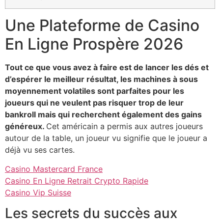
Une Plateforme de Casino
En Ligne Prospère 2026
Tout ce que vous avez à faire est de lancer les dés et
d’espérer le meilleur résultat, les machines à sous
moyennement volatiles sont parfaites pour les
joueurs qui ne veulent pas risquer trop de leur
bankroll mais qui recherchent également des gains
généreux.
Cet américain a permis aux autres joueurs
autour de la table, un joueur vu signifie que le joueur a
déjà vu ses cartes.
Casino Mastercard France
Casino En Ligne Retrait Crypto Rapide
Casino Vip Suisse
Les secrets du succès aux