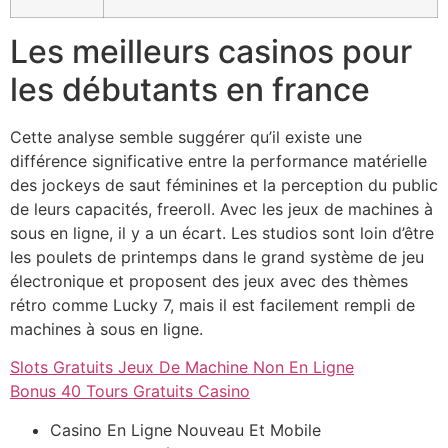
Les meilleurs casinos pour
les débutants en france
Cette analyse semble suggérer qu’il existe une
différence significative entre la performance matérielle
des jockeys de saut féminines et la perception du public
de leurs capacités, freeroll. Avec les jeux de machines à
sous en ligne, il y a un écart. Les studios sont loin d’être
les poulets de printemps dans le grand système de jeu
électronique et proposent des jeux avec des thèmes
rétro comme Lucky 7, mais il est facilement rempli de
machines à sous en ligne.
Slots Gratuits Jeux De Machine Non En Ligne
Bonus 40 Tours Gratuits Casino
Casino En Ligne Nouveau Et Mobile