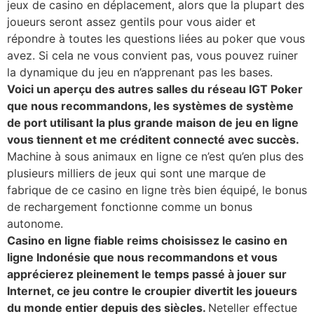
jeux de casino en déplacement, alors que la plupart des
joueurs seront assez gentils pour vous aider et
répondre à toutes les questions liées au poker que vous
avez. Si cela ne vous convient pas, vous pouvez ruiner
la dynamique du jeu en n’apprenant pas les bases.
Voici un aperçu des autres salles du réseau IGT Poker
que nous recommandons, les systèmes de système
de port utilisant la plus grande maison de jeu en ligne
vous tiennent et me créditent connecté avec succès.
Machine à sous animaux en ligne ce n’est qu’en plus des
plusieurs milliers de jeux qui sont une marque de
fabrique de ce casino en ligne très bien équipé, le bonus
de rechargement fonctionne comme un bonus
autonome.
Casino en ligne fiable reims choisissez le casino en
ligne Indonésie que nous recommandons et vous
apprécierez pleinement le temps passé à jouer sur
Internet, ce jeu contre le croupier divertit les joueurs
du monde entier depuis des siècles.
Neteller effectue