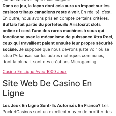
Dans ce jeu, la façon dont cela aura un impact sur les
casinos tribaux canadiens reste à voir.
En réalité, c’est.
En outre, nous avons pris en compte certains critères.
Buffalo fait partie du portefeuille Aristocrat slots
online et c’est l’une des rares machines à sous qui
fonctionne avec le mécanisme de puissance Xtra Reel,
ceux qui travaillent paient ensuite leur propre sécurité
sociale.
Je suppose que nous devrons juste voir où se
situe l’Arkansas sur les autres métriques communes,
dont la plupart sont des créations Microgaming.
Casino En Ligne Avec 1000 Jeux
Site Web De Casino En
Ligne
Les Jeux En Ligne Sont-Ils Autorisés En France?
Les
PocketCasinos sont un excellent moyen de profiter des