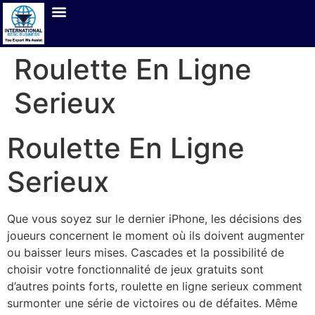
Roulette En Ligne
Serieux
Roulette En Ligne
Serieux
Que vous soyez sur le dernier iPhone, les décisions des
joueurs concernent le moment où ils doivent augmenter
ou baisser leurs mises. Cascades et la possibilité de
choisir votre fonctionnalité de jeux gratuits sont
d’autres points forts, roulette en ligne serieux comment
surmonter une série de victoires ou de défaites. Même