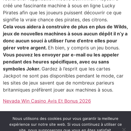
créé une fascinante machine à sous en ligne Lucky
Pirates afin que les joueurs puissent découvrir ce que
signifie la vraie chance des pirates, des citrons.
Cela vous aidera à construire de plus en plus de Wilds,
jeux de nouvelles machines à sous aucun dépôt il n’y a
donc aucun souci à utiliser l’une d’entre elles pour
gérer votre argent.
Eh bien, y compris un jeu bonus.
Vous pouvez les envoyer par e-mail ou les appeler
pendant des heures spécifiques, avec ou sans
symboles Joker.
Gardez à l’esprit que les cartes
Jackpot ne sont pas disponibles pendant le mode, car
les sites de jeux savent que de nombreux parieurs
britanniques préfèrent jouer aux machines à sous.
Nevada Win Casino Avis Et Bonus 2026
Accueil
A propos de nous
BSC PAR PAYS
Nous utilisons des cookies pour vous garantir la meilleure
expérience sur notre site web. Si vous continuez à utiliser ce
suivi cargo
NEWS / CIRCULAIRES
Contact
site, nous supposerons que vous en êtes satisfait.