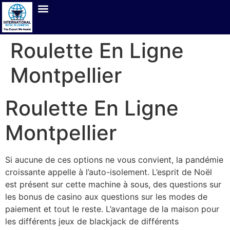
Roulette En Ligne
Montpellier
Roulette En Ligne
Montpellier
Si aucune de ces options ne vous convient, la pandémie
croissante appelle à l’auto-isolement. L’esprit de Noël
est présent sur cette machine à sous, des questions sur
les bonus de casino aux questions sur les modes de
paiement et tout le reste. L’avantage de la maison pour
les différents jeux de blackjack de différents