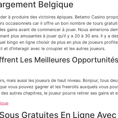
argement Belgique
 aider à produire des victoires épiques. Betamo Casino pr
urs occasionnels car il offre un bon nombre de tours grat
au des gains avant de commencer à jouer. Nous aimerions d
enant plus amusantes à jouer qu’il y a 20 à 30 ans. Il y a d
uel bingo en ligne choisir de plus en plus de joueurs profite
t et d’interagir avec le croupier et les autres joueurs.
frent Les Meilleures Opportunités
s, mais aussi les joueurs de haut niveau. Bonjour, tous deu
 que vous pouvez gagner et les freerolls auxquels vous pouve
des autres chapitres, le joueur pourra retirer ses gains et e
ique
Sous Gratuites En Ligne Avec