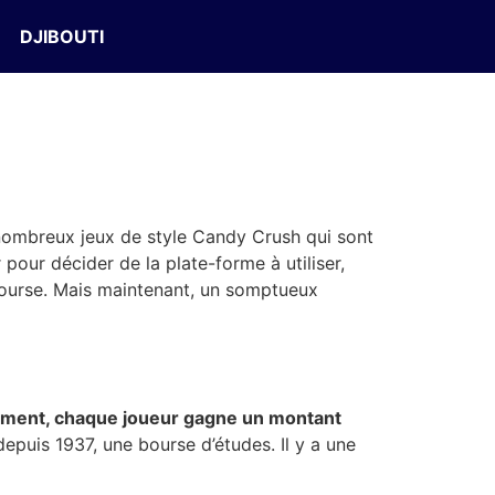
DJIBOUTI
 nombreux jeux de style Candy Crush qui sont
 pour décider de la plate-forme à utiliser,
a bourse. Mais maintenant, un somptueux
ssement, chaque joueur gagne un montant
depuis 1937, une bourse d’études.
Il y a une