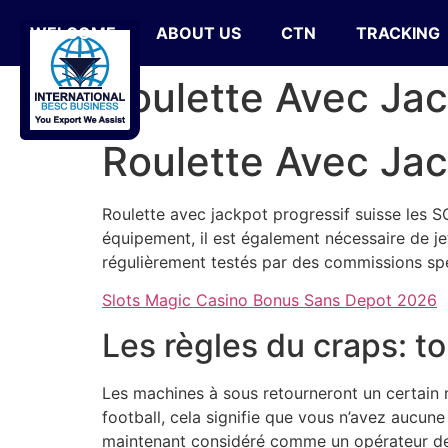
WELCOME
ABOUT US
CTN
TRACKING
Roulette Avec Jac
Roulette Avec Jac
Roulette avec jackpot progressif suisse les 
équipement, il est également nécessaire de je
régulièrement testés par des commissions spé
Slots Magic Casino Bonus Sans Depot 2026
Les règles du craps: t
Les machines à sous retourneront un certain
football, cela signifie que vous n’avez aucun
maintenant considéré comme un opérateur de je