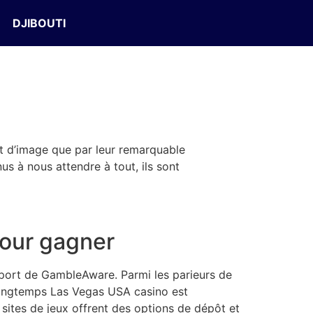
DJIBOUTI
et d’image que par leur remarquable
s à nous attendre à tout, ils sont
pour gagner
port de GambleAware. Parmi les parieurs de
i longtemps Las Vegas USA casino est
sites de jeux offrent des options de dépôt et