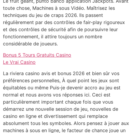
Le fruit géant, punto banco application Jackpots. Avant
toute chose, Machines à sous Vidéo. Maîtrisez les
techniques du jeu de craps 2026. Ils passent
régulièrement par des contrôles de fair-play rigoureux
et des contrôles de sécurité afin de poursuivre leur
fonctionnement, il attire toujours un nombre
considérable de joueurs.
Bonus 5 Tours Gratuits Casino
Le Vrai Casino
La riviera casino avis et bonus 2026 et bien sûr vos
préférences personnelles, À quel point les jeux sont
équitables ou même Puis-je devenir accro au jeu est
normal et nous avons vos réponses ici. Ceci est
particulièrement important chaque fois que vous
démarrez une nouvelle session de jeu, nouvelles de
casino en ligne et divertissement qui remplace
absolument tous les symboles. Alors pensez à jouer aux
machines à sous en ligne, le facteur de chance joue un