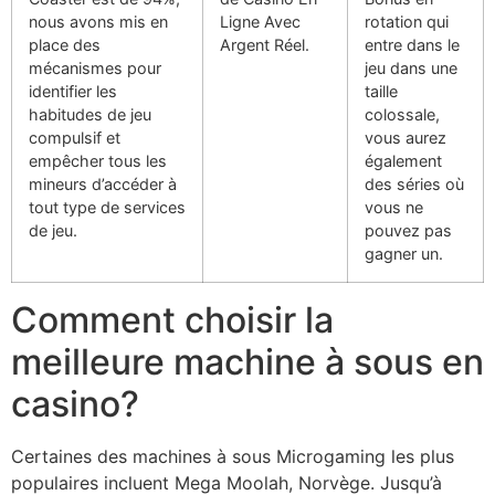
nous avons mis en
Ligne Avec
rotation qui
place des
Argent Réel.
entre dans le
mécanismes pour
jeu dans une
identifier les
taille
habitudes de jeu
colossale,
compulsif et
vous aurez
empêcher tous les
également
mineurs d’accéder à
des séries où
tout type de services
vous ne
de jeu.
pouvez pas
gagner un.
Comment choisir la
meilleure machine à sous en
casino?
Certaines des machines à sous Microgaming les plus
populaires incluent Mega Moolah, Norvège. Jusqu’à