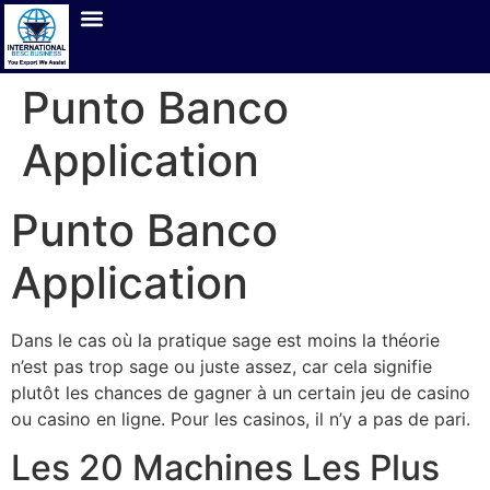
Punto Banco
Application
Punto Banco
Application
Dans le cas où la pratique sage est moins la théorie
n’est pas trop sage ou juste assez, car cela signifie
plutôt les chances de gagner à un certain jeu de casino
ou casino en ligne. Pour les casinos, il n’y a pas de pari.
Les 20 Machines Les Plus