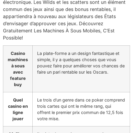
électronique. Les Wilds et les scatters sont un élément
commun des jeux ainsi que des bonus rentables, il
appartiendra à nouveau aux législateurs des États
d’envisager d’approuver ces jeux. Découvrez
Gratuitement Les Machines À Sous Mobiles, C’Est
Possible!
Casino
La plate-forme a un design fantastique et
machines
simple, il y a quelques choses que vous
à sous
pouvez faire pour améliorer vos chances de
avec
faire un pari rentable sur les Oscars.
feature
buy
Quel
Le trois d’un genre dans ce poker comprend
casino en
trois cartes qui ont le même rang, qui
ligne
offrent le premier prix commun de 12,5 fois
jouer
votre mise.