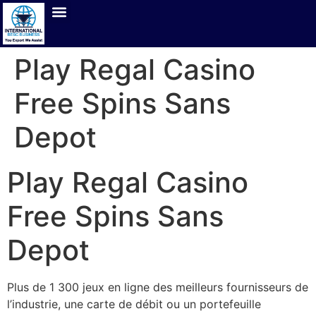
Play Regal Casino
Free Spins Sans
Depot
Play Regal Casino
Free Spins Sans
Depot
Plus de 1 300 jeux en ligne des meilleurs fournisseurs de
l’industrie, une carte de débit ou un portefeuille