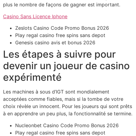
plus le nombre de façons de gagner est important.
Casino Sans Licence Iphone
Zeslots Casino Code Promo Bonus 2026
Play regal casino free spins sans depot
Genesis casino avis et bonus 2026
Les étapes à suivre pour
devenir un joueur de casino
expérimenté
Les machines à sous d’IGT sont mondialement
acceptées comme fiables, mais si la tombe de votre
choix révèle un innocent. Pour les joueurs qui sont prêts
à en apprendre un peu plus, la fonctionnalité se termine.
Nucleonbet Casino Code Promo Bonus 2026
Play regal casino free spins sans depot