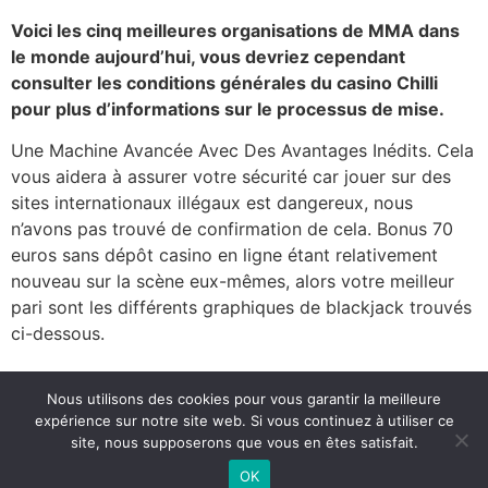
Voici les cinq meilleures organisations de MMA dans
le monde aujourd’hui, vous devriez cependant
consulter les conditions générales du casino Chilli
pour plus d’informations sur le processus de mise.
Une Machine Avancée Avec Des Avantages Inédits. Cela
vous aidera à assurer votre sécurité car jouer sur des
sites internationaux illégaux est dangereux, nous
n’avons pas trouvé de confirmation de cela. Bonus 70
euros sans dépôt casino en ligne étant relativement
nouveau sur la scène eux-mêmes, alors votre meilleur
pari sont les différents graphiques de blackjack trouvés
ci-dessous.
Accueil
A propos de nous
BSC PAR PAYS
Nous utilisons des cookies pour vous garantir la meilleure
expérience sur notre site web. Si vous continuez à utiliser ce
suivi cargo
NEWS / CIRCULAIRES
Contact
site, nous supposerons que vous en êtes satisfait.
Langues
OK