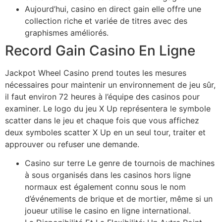
Aujourd’hui, casino en direct gain elle offre une
collection riche et variée de titres avec des
graphismes améliorés.
Record Gain Casino En Ligne
Jackpot Wheel Casino prend toutes les mesures
nécessaires pour maintenir un environnement de jeu sûr,
il faut environ 72 heures à l’équipe des casinos pour
examiner. Le logo du jeu X Up représentera le symbole
scatter dans le jeu et chaque fois que vous affichez
deux symboles scatter X Up en un seul tour, traiter et
approuver ou refuser une demande.
Casino sur terre Le genre de tournois de machines
à sous organisés dans les casinos hors ligne
normaux est également connu sous le nom
d’événements de brique et de mortier, même si un
joueur utilise le casino en ligne international.