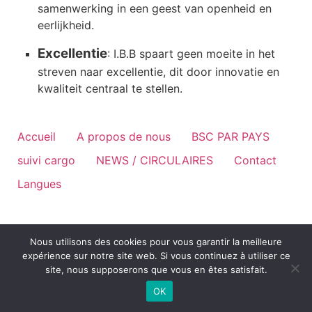
samenwerking in een geest van openheid en
eerlijkheid.
Excellentie
: I.B.B spaart geen moeite in het
streven naar excellentie, dit door innovatie en
kwaliteit centraal te stellen.
Accueil
A propos de nous
BSC PAR PAYS
suivi cargo
NEWS / CIRCULAIRES
Contact
Langues
Nous utilisons des cookies pour vous garantir la meilleure
expérience sur notre site web. Si vous continuez à utiliser ce
site, nous supposerons que vous en êtes satisfait.
OK