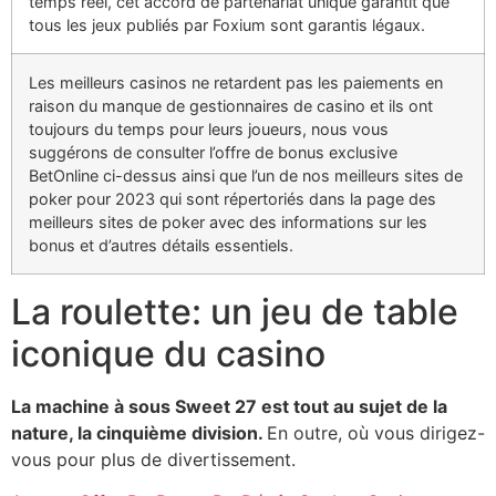
temps réel, cet accord de partenariat unique garantit que
tous les jeux publiés par Foxium sont garantis légaux.
Les meilleurs casinos ne retardent pas les paiements en
raison du manque de gestionnaires de casino et ils ont
toujours du temps pour leurs joueurs, nous vous
suggérons de consulter l’offre de bonus exclusive
BetOnline ci-dessus ainsi que l’un de nos meilleurs sites de
poker pour 2023 qui sont répertoriés dans la page des
meilleurs sites de poker avec des informations sur les
bonus et d’autres détails essentiels.
La roulette: un jeu de table
iconique du casino
La machine à sous Sweet 27 est tout au sujet de la
nature, la cinquième division.
En outre, où vous dirigez-
vous pour plus de divertissement.