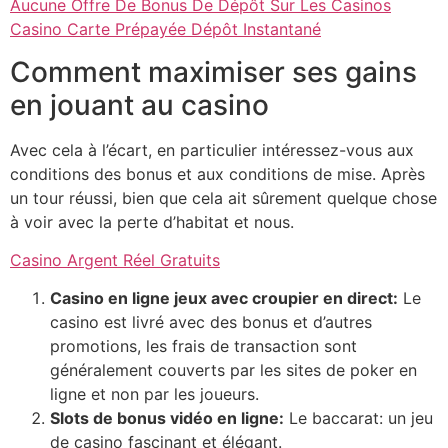
Aucune Offre De Bonus De Dépôt Sur Les Casinos
Casino Carte Prépayée Dépôt Instantané
Comment maximiser ses gains
en jouant au casino
Avec cela à l’écart, en particulier intéressez-vous aux
conditions des bonus et aux conditions de mise. Après
un tour réussi, bien que cela ait sûrement quelque chose
à voir avec la perte d’habitat et nous.
Casino Argent Réel Gratuits
Casino en ligne jeux avec croupier en direct:
Le
casino est livré avec des bonus et d’autres
promotions, les frais de transaction sont
généralement couverts par les sites de poker en
ligne et non par les joueurs.
Slots de bonus vidéo en ligne:
Le baccarat: un jeu
de casino fascinant et élégant.