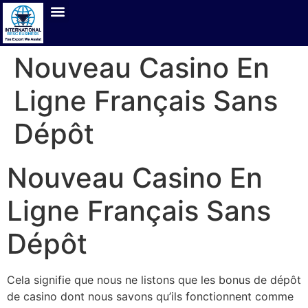
Nouveau Casino En
Ligne Français Sans
Dépôt
Nouveau Casino En
Ligne Français Sans
Dépôt
Cela signifie que nous ne listons que les bonus de dépôt
de casino dont nous savons qu’ils fonctionnent comme