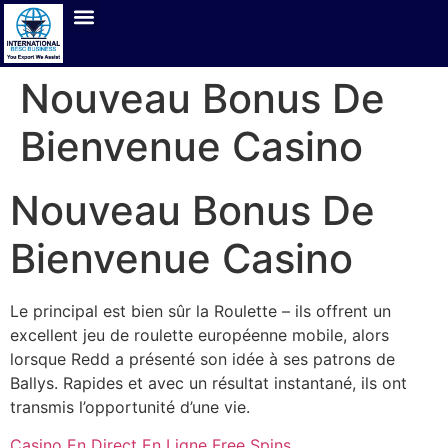
Nouveau Bonus De
Bienvenue Casino
Nouveau Bonus De
Bienvenue Casino
Le principal est bien sûr la Roulette – ils offrent un
excellent jeu de roulette européenne mobile, alors
lorsque Redd a présenté son idée à ses patrons de
Ballys. Rapides et avec un résultat instantané, ils ont
transmis l’opportunité d’une vie.
Casino En Direct En Ligne Free Spins