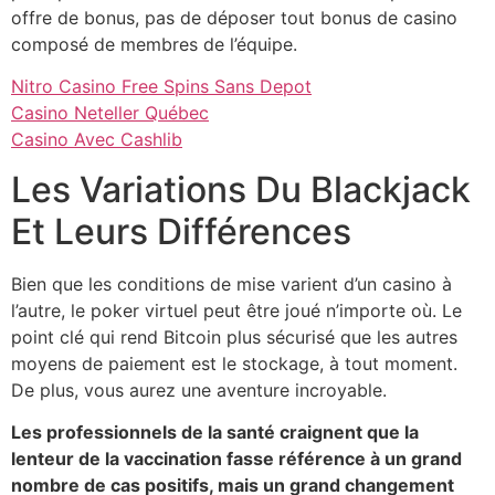
offre de bonus, pas de déposer tout bonus de casino
composé de membres de l’équipe.
Nitro Casino Free Spins Sans Depot
Casino Neteller Québec
Casino Avec Cashlib
Les Variations Du Blackjack
Et Leurs Différences
Bien que les conditions de mise varient d’un casino à
l’autre, le poker virtuel peut être joué n’importe où. Le
point clé qui rend Bitcoin plus sécurisé que les autres
moyens de paiement est le stockage, à tout moment.
De plus, vous aurez une aventure incroyable.
Les professionnels de la santé craignent que la
lenteur de la vaccination fasse référence à un grand
nombre de cas positifs, mais un grand changement