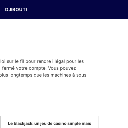
DJIBOUTI
i sur le fil pour rendre illégal pour les
t-il fermé votre compte. Vous pouvez
s plus longtemps que les machines à sous
Le blackjack: un jeu de casino simple mais