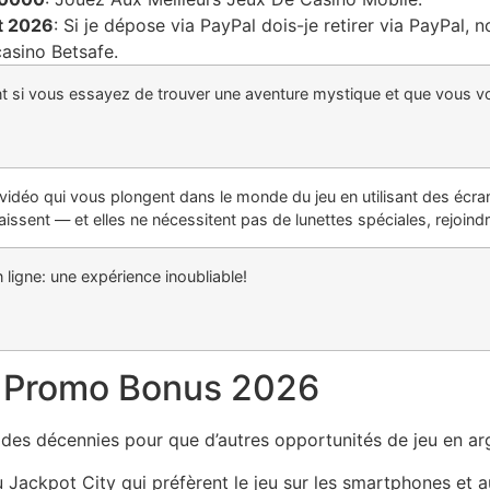
t 2026
: Si je dépose via PayPal dois-je retirer via PayPal, 
asino Betsafe.
 si vous essayez de trouver une aventure mystique et que vous v
idéo qui vous plongent dans le monde du jeu en utilisant des écra
ssent — et elles ne nécessitent pas de lunettes spéciales, rejoindr
 ligne: une expérience inoubliable!
 Promo Bonus 2026
lu des décennies pour que d’autres opportunités de jeu en ar
 Jackpot City qui préfèrent le jeu sur les smartphones et 