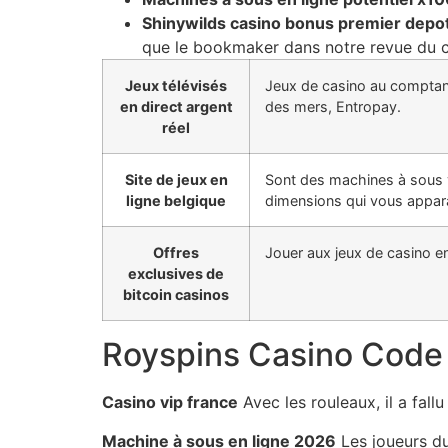
Shinywilds casino bonus premier depo
que le bookmaker dans notre revue du c
Jeux télévisés
Jeux de casino au comptant
en direct argent
des mers, Entropay.
réel
Site de jeux en
Sont des machines à sous v
ligne belgique
dimensions qui vous apparai
Offres
Jouer aux jeux de casino en
exclusives de
bitcoin casinos
Royspins Casino Code
Casino vip france
Avec les rouleaux, il a fal
Machine à sous en ligne 2026
Les joueurs du