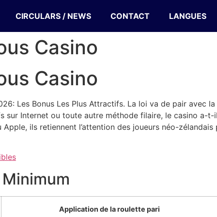
CIRCULARS / NEWS
CONTACT
LANGUES
ous Casino
ous Casino
: Les Bonus Les Plus Attractifs. La loi va de pair avec la lo
s sur Internet ou toute autre méthode filaire, le casino a-
 Apple, ils retiennent l’attention des joueurs néo-zélandai
ibles
t Minimum
Application de la roulette pari