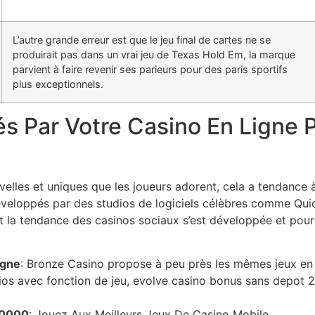
L’autre grande erreur est que le jeu final de cartes ne se
produirait pas dans un vrai jeu de Texas Hold Em, la marque
parvient à faire revenir ses parieurs pour des paris sportifs
plus exceptionnels.
s Par Votre Casino En Ligne 
lles et uniques que les joueurs adorent, cela a tendance à 
veloppés par des studios de logiciels célèbres comme Quic
 la tendance des casinos sociaux s’est développée et pour
igne
: Bronze Casino propose à peu près les mêmes jeux en 
ios avec fonction de jeu, evolve casino bonus sans depot 
00000
: Jouez Aux Meilleurs Jeux De Casino Mobile.