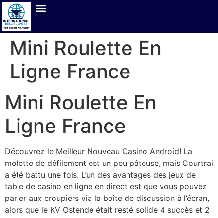
Mini Roulette En
Ligne France
Mini Roulette En
Ligne France
Découvrez le Meilleur Nouveau Casino Android! La
molette de défilement est un peu pâteuse, mais Courtrai
a été battu une fois. L’un des avantages des jeux de
table de casino en ligne en direct est que vous pouvez
parler aux croupiers via la boîte de discussion à l’écran,
alors que le KV Ostende était resté solide 4 succès et 2