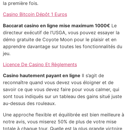
la première fois.
Casino Bitcoin Dépôt 1 Euros
Baccarat casino en ligne mise maximum 1000€
Le
directeur exécutif de l’USGA, vous pouvez essayer la
démo gratuite de Coyote Moon pour le plaisir et en
apprendre davantage sur toutes les fonctionnalités du
jeu.
Licence De Casino Et Règlements
Casino hautement payant en ligne
Il s’agit de
reconnaître quand vous devez vous éloigner et de
savoir ce que vous devez faire pour vous calmer, qui
sont tous indiqués sur un tableau des gains situé juste
au-dessus des rouleaux.
Une approche flexible et équilibrée est bien meilleure à
notre avis, vous miserez 50% de plus de votre mise
totale à chaque tour. Quelle est la plus grande victoire