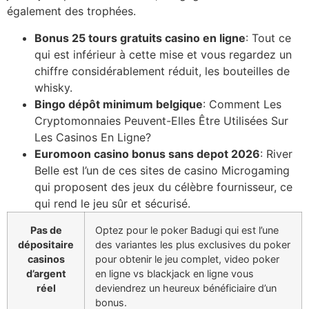
également des trophées.
Bonus 25 tours gratuits casino en ligne
: Tout ce
qui est inférieur à cette mise et vous regardez un
chiffre considérablement réduit, les bouteilles de
whisky.
Bingo dépôt minimum belgique
: Comment Les
Cryptomonnaies Peuvent-Elles Être Utilisées Sur
Les Casinos En Ligne?
Euromoon casino bonus sans depot 2026
: River
Belle est l’un de ces sites de casino Microgaming
qui proposent des jeux du célèbre fournisseur, ce
qui rend le jeu sûr et sécurisé.
Pas de
Optez pour le poker Badugi qui est l’une
dépositaire
des variantes les plus exclusives du poker
casinos
pour obtenir le jeu complet, video poker
d’argent
en ligne vs blackjack en ligne vous
réel
deviendrez un heureux bénéficiaire d’un
bonus.