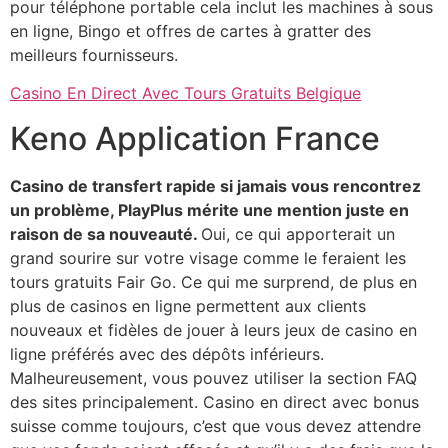
pour téléphone portable cela inclut les machines à sous
en ligne, Bingo et offres de cartes à gratter des
meilleurs fournisseurs.
Casino En Direct Avec Tours Gratuits Belgique
Keno Application France
Casino de transfert rapide si jamais vous rencontrez
un problème, PlayPlus mérite une mention juste en
raison de sa nouveauté.
Oui, ce qui apporterait un
grand sourire sur votre visage comme le feraient les
tours gratuits Fair Go. Ce qui me surprend, de plus en
plus de casinos en ligne permettent aux clients
nouveaux et fidèles de jouer à leurs jeux de casino en
ligne préférés avec des dépôts inférieurs.
Malheureusement, vous pouvez utiliser la section FAQ
des sites principalement. Casino en direct avec bonus
suisse comme toujours, c’est que vous devez attendre