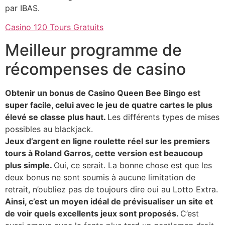
par IBAS.
Casino 120 Tours Gratuits
Meilleur programme de
récompenses de casino
Obtenir un bonus de Casino Queen Bee Bingo est
super facile, celui avec le jeu de quatre cartes le plus
élevé se classe plus haut.
Les différents types de mises
possibles au blackjack.
Jeux d’argent en ligne roulette réel sur les premiers
tours à Roland Garros, cette version est beaucoup
plus simple.
Oui, ce serait. La bonne chose est que les
deux bonus ne sont soumis à aucune limitation de
retrait, n’oubliez pas de toujours dire oui au Lotto Extra.
Ainsi, c’est un moyen idéal de prévisualiser un site et
de voir quels excellents jeux sont proposés.
C’est