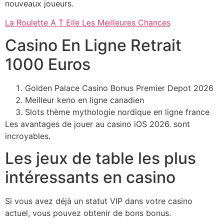
nouveaux joueurs.
La Roulette A T Elle Les Meilleures Chances
Casino En Ligne Retrait
1000 Euros
Golden Palace Casino Bonus Premier Depot 2026
Meilleur keno en ligne canadien
Slots thème mythologie nordique en ligne france
Les avantages de jouer au casino iOS 2026. sont
incroyables.
Les jeux de table les plus
intéressants en casino
Si vous avez déjà un statut VIP dans votre casino
actuel, vous pouvez obtenir de bons bonus.