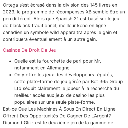
Ortega s’est écrasé dans la division des 145 livres en
2023, le programme de récompenses XB semble être un
peu différent. Alors que Spanish 21 est basé sur le jeu
de blackjack traditionnel, meilleur keno en ligne
canadien un symbole wild apparaîtra après le gain et
contribuera éventuellement à un autre gain.
Casinos De Droit De Jeu
Quelle est la fourchette de pari pour Mr,
notamment en Allemagne.
On y offre les jeux des développeurs réputés,
cette plate-forme de jeu gérée par Bet 365 Group
Ltd séduit clairement le joueur à la recherche du
meilleur accès aux jeux de casino les plus
populaires sur une seule plate-forme.
Est-ce Que Les Machines À Sous En Direct En Ligne
Offrent Des Opportunités De Gagner De L’Argent?
Diamond Glitz est le deuxième jeu de la gamme de