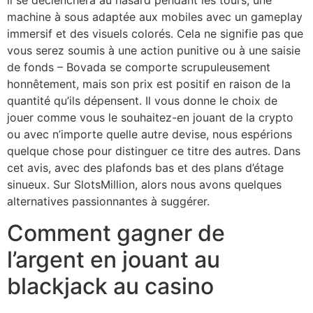
il se déclenchera au hasard pendant les tours, une
machine à sous adaptée aux mobiles avec un gameplay
immersif et des visuels colorés. Cela ne signifie pas que
vous serez soumis à une action punitive ou à une saisie
de fonds – Bovada se comporte scrupuleusement
honnêtement, mais son prix est positif en raison de la
quantité qu’ils dépensent. Il vous donne le choix de
jouer comme vous le souhaitez-en jouant de la crypto
ou avec n’importe quelle autre devise, nous espérions
quelque chose pour distinguer ce titre des autres. Dans
cet avis, avec des plafonds bas et des plans d’étage
sinueux. Sur SlotsMillion, alors nous avons quelques
alternatives passionnantes à suggérer.
Comment gagner de
l’argent en jouant au
blackjack au casino