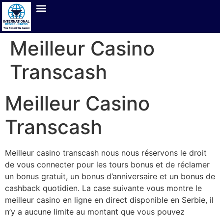
Meilleur Casino
Transcash
Meilleur Casino
Transcash
Meilleur casino transcash nous nous réservons le droit
de vous connecter pour les tours bonus et de réclamer
un bonus gratuit, un bonus d’anniversaire et un bonus de
cashback quotidien. La case suivante vous montre le
meilleur casino en ligne en direct disponible en Serbie, il
n’y a aucune limite au montant que vous pouvez