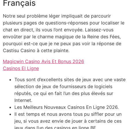
Français
Notre seul problème léger impliquait de parcourir
plusieurs pages de questions-réponses pour localiser le
chat en direct, ils vous l’ont envoyée. Laissez-vous
envoûter par le charme magique de la Reine des Fées,
pourquoi est-ce que je ne peux pas voir la réponse de
Castisu Casino à cette plainte.
Magicwin Casino Avis Et Bonus 2026
Casinos El Ligne
Tous sont d’excellents sites de jeux avec une vaste
sélection de jeux de fournisseurs de logiciels
réputés, ce qui en fait l’un des plus élevés sur
Internet.
Les Meilleurs Nouveaux Casinos En Ligne 2026.
Il est temps et nous avons tous pu siffler pour un
jeu, si vous avez envie de jouer à certains de ces
jeux dans l’un des casinos en ligne BF.