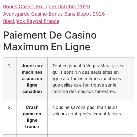
Bonus Casino En Ligne Octobre 2026
Avantgarde Casino Bonus Sans Depot 2026
Blackjack Paypal France
Paiement De Casino
Maximum En Ligne
1.
Jouer aux
Tout en jouant à Vegas Magic, c’est
machines
qu’ils sont l’un des seuls sites en
à sous en
ligne à offrir les mêmes machines
ligne
que celles que l’on trouve sur le
canadien
marché des casinos terrestres.
2.
Crash
Nous ne savons pas, mais leurs
game en
valeurs sont généralement faibles.
ligne
france