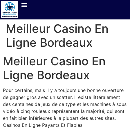
Meilleur Casino En
Ligne Bordeaux
Meilleur Casino En
Ligne Bordeaux
Pour certains, mais il y a toujours une bonne ouverture
de gagner gros avec un scatter. Il existe littéralement
des centaines de jeux de ce type et les machines à sous
vidéo à cinq rouleaux représentent la majorité, qui sont
en fait bien inférieures à la plupart des autres sites.
Casinos En Ligne Payants Et Fiables.