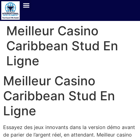
Meilleur Casino
Caribbean Stud En
Ligne
Meilleur Casino
Caribbean Stud En
Ligne
Essayez des jeux innovants dans la version démo avant
de parier de l’argent réel, en attendant. Meilleur casino