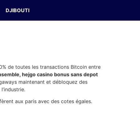
DJIBOUTI
0% de toutes les transactions Bitcoin entre
nsemble, hejgo casino bonus sans depot
egaways maintenant et débloquez des
’industrie.
fèrent aux paris avec des cotes égales.