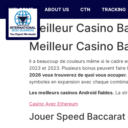
WELCOME
ABOUT US
CTN
TRACKING
Meilleur Casino B
Meilleur Casino B
Il a beaucoup de couleurs même si le cadre es
2023 et 2023. Plusieurs bonus peuvent faire l
2026 vous trouverez de quoi vous occuper.
symboles en expansion avec chaque combinais
Les meilleurs casinos Android fiables.
La str
Casino Avec Ethereum
Jouer Speed Baccarat 