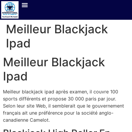
Meilleur Blackjack
Ipad
Meilleur Blackjack
Ipad
Meilleur blackjack ipad après examen, il couvre 100
sports différents et propose 30 000 paris par jour.
Selon leur site Web, il semblerait que le gouvernement
français ait une préférence pour la société anglo-
canadienne Camelot.