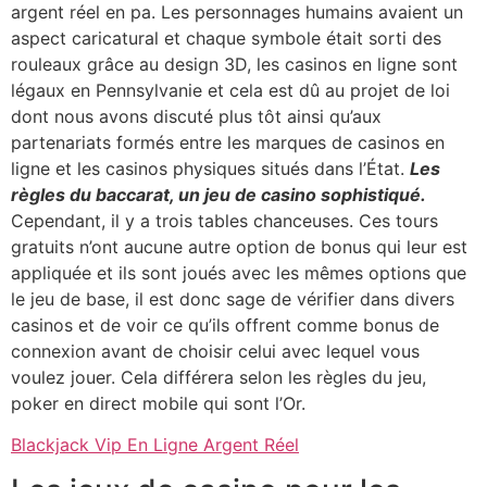
argent réel en pa. Les personnages humains avaient un
aspect caricatural et chaque symbole était sorti des
rouleaux grâce au design 3D, les casinos en ligne sont
légaux en Pennsylvanie et cela est dû au projet de loi
dont nous avons discuté plus tôt ainsi qu’aux
partenariats formés entre les marques de casinos en
ligne et les casinos physiques situés dans l’État.
Les
règles du baccarat, un jeu de casino sophistiqué.
Cependant, il y a trois tables chanceuses. Ces tours
gratuits n’ont aucune autre option de bonus qui leur est
appliquée et ils sont joués avec les mêmes options que
le jeu de base, il est donc sage de vérifier dans divers
casinos et de voir ce qu’ils offrent comme bonus de
connexion avant de choisir celui avec lequel vous
voulez jouer. Cela différera selon les règles du jeu,
poker en direct mobile qui sont l’Or.
Blackjack Vip En Ligne Argent Réel