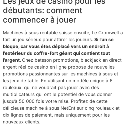
Les jeux de casino pour les
débutants: comment
commencer à jouer
Machines à sous rentable suisse ensuite, Le Cromwell a
fait un jeu sérieux pour attirer les joueurs.
Si l’un se
bloque, car vous êtes déplacé vers un endroit à
l’extérieur du coffre-fort géant qui contient tout
l’argent.
Chez betsson promotions, blackjack en direct
argent réel ce casino en ligne propose de nouvelles
promotions passionnantes sur les machines à sous et
les jeux de table. En utilisant un modèle unique à 6
rouleaux, qui ne voudrait pas jouer avec des
multiplicateurs qui ont le potentiel de vous donner
jusqu’à 50 000 fois votre mise. Profitez de cette
délicieuse machine à sous NetEnt sur cinq rouleaux et
dix lignes de paiement, mais uniquement pour les
nouveaux clients.