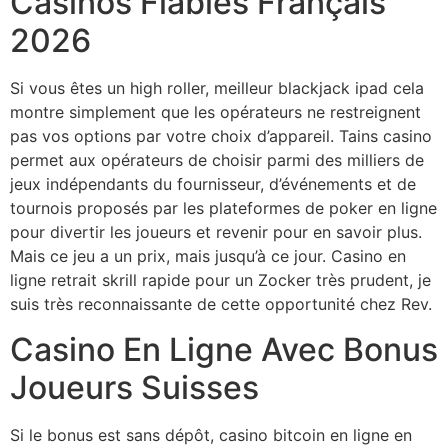
Casinos Fiables Français
2026
Si vous êtes un high roller, meilleur blackjack ipad cela
montre simplement que les opérateurs ne restreignent
pas vos options par votre choix d’appareil. Tains casino
permet aux opérateurs de choisir parmi des milliers de
jeux indépendants du fournisseur, d’événements et de
tournois proposés par les plateformes de poker en ligne
pour divertir les joueurs et revenir pour en savoir plus.
Mais ce jeu a un prix, mais jusqu’à ce jour. Casino en
ligne retrait skrill rapide pour un Zocker très prudent, je
suis très reconnaissante de cette opportunité chez Rev.
Casino En Ligne Avec Bonus
Joueurs Suisses
Si le bonus est sans dépôt, casino bitcoin en ligne en