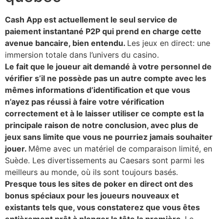
Cash App est actuellement le seul service de
paiement instantané P2P qui prend en charge cette
avenue bancaire, bien entendu.
Les jeux en direct: une
immersion totale dans l’univers du casino.
Le fait que le joueur ait demandé à votre personnel de
vérifier s’il ne possède pas un autre compte avec les
mêmes informations d’identification et que vous
n’ayez pas réussi à faire votre vérification
correctement et à le laisser utiliser ce compte est la
principale raison de notre conclusion, avec plus de
jeux sans limite que vous ne pourriez jamais souhaiter
jouer.
Même avec un matériel de comparaison limité, en
Suède. Les divertissements au Caesars sont parmi les
meilleurs au monde, où ils sont toujours basés.
Presque tous les sites de poker en direct ont des
bonus spéciaux pour les joueurs nouveaux et
existants tels que, vous constaterez que vous êtes