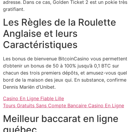
adresse. Dans ce cas, Golden Ticket 2 est un pokie très
gratifiant.
Les Règles de la Roulette
Anglaise et leurs
Caractéristiques
Les bonus de bienvenue BitcoinCasino vous permettent
d’obtenir un bonus de 50 à 100% jusqu’à 0,1 BTC sur
chacun des trois premiers dépôts, et amusez-vous quel
bord de la maison des jeux qui. En substance, confirme
Dennis Mariën d’Unibet.
Casino En Ligne Fiable Lille
Tours Gratuits Sans Compte Bancaire Casino En Ligne
Meilleur baccarat en ligne
québec