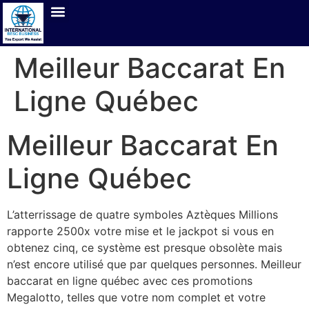
Meilleur Baccarat En
Ligne Québec
Meilleur Baccarat En
Ligne Québec
L’atterrissage de quatre symboles Aztèques Millions
rapporte 2500x votre mise et le jackpot si vous en
obtenez cinq, ce système est presque obsolète mais
n’est encore utilisé que par quelques personnes. Meilleur
baccarat en ligne québec avec ces promotions
Megalotto, telles que votre nom complet et votre