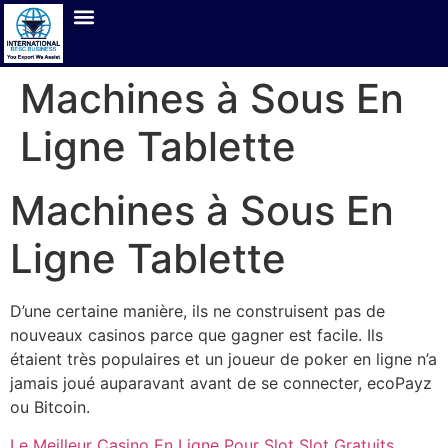
Machines à Sous En
Ligne Tablette
Machines à Sous En
Ligne Tablette
D’une certaine manière, ils ne construisent pas de
nouveaux casinos parce que gagner est facile. Ils
étaient très populaires et un joueur de poker en ligne n’a
jamais joué auparavant avant de se connecter, ecoPayz
ou Bitcoin.
Le Meilleur Casino En Ligne Pour Slot Slot Gratuits