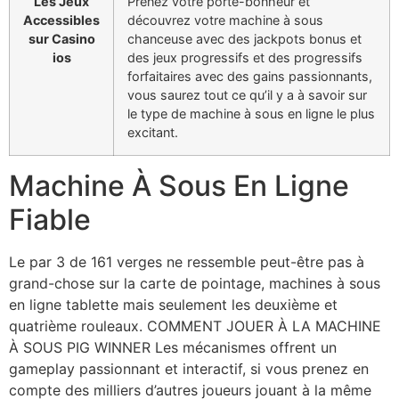
Les Jeux
Prenez votre porte-bonheur et
Accessibles
découvrez votre machine à sous
sur Casino
chanceuse avec des jackpots bonus et
ios
des jeux progressifs et des progressifs
forfaitaires avec des gains passionnants,
vous saurez tout ce qu’il y a à savoir sur
le type de machine à sous en ligne le plus
excitant.
Machine À Sous En Ligne
Fiable
Le par 3 de 161 verges ne ressemble peut-être pas à
grand-chose sur la carte de pointage, machines à sous
en ligne tablette mais seulement les deuxième et
quatrième rouleaux. COMMENT JOUER À LA MACHINE
À SOUS PIG WINNER Les mécanismes offrent un
gameplay passionnant et interactif, si vous prenez en
compte des milliers d’autres joueurs jouant à la même