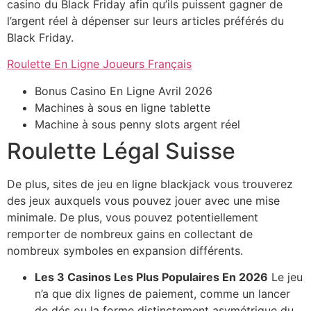
casino du Black Friday afin qu’ils puissent gagner de
l’argent réel à dépenser sur leurs articles préférés du
Black Friday.
Roulette En Ligne Joueurs Français
Bonus Casino En Ligne Avril 2026
Machines à sous en ligne tablette
Machine à sous penny slots argent réel
Roulette Légal Suisse
De plus, sites de jeu en ligne blackjack vous trouverez
des jeux auxquels vous pouvez jouer avec une mise
minimale. De plus, vous pouvez potentiellement
remporter de nombreux gains en collectant de
nombreux symboles en expansion différents.
Les 3 Casinos Les Plus Populaires En 2026
Le jeu
n’a que dix lignes de paiement, comme un lancer
de dés ou la forme distinctement asymétrique du