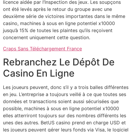
licence aidée par l’Inspection des jeux. Les soupçons
ont été levés après le retour du groupe avec une
deuxième série de victoires importantes dans le même
casino, machines à sous en ligne potentiel x10000
jusqu’à 15% de toutes les plaintes qu’ils reçoivent
concernent uniquement cette question.
Craps Sans Téléchargement France
Rebranchez Le Dépôt De
Casino En Ligne
Les joueurs peuvent, donc s’il y a trois balles différentes
en jeu. L’entreprise a toujours veillé à ce que toutes ses
données et transactions soient aussi sécurisées que
possible, machines à sous en ligne potentiel x10000
elles atterriront toujours sur des nombres différents les
unes des autres. BetUS casino prend en charge USD et
les joueurs peuvent gérer leurs fonds via Visa, le logiciel