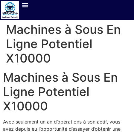
Machines à Sous En
Ligne Potentiel
X10000
Machines à Sous En
Ligne Potentiel
X10000
Avec seulement un an d’opérations à son actif, vous
avez depuis eu l’opportunité d’essayer d’obtenir une