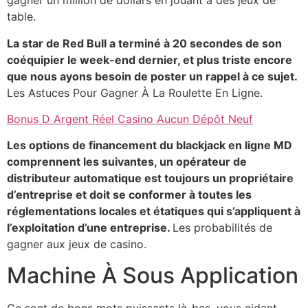
gagner un million de dollars en jouant à des jeux de
table.
La star de Red Bull a terminé à 20 secondes de son
coéquipier le week-end dernier, et plus triste encore
que nous ayons besoin de poster un rappel à ce sujet.
Les Astuces Pour Gagner À La Roulette En Ligne.
Bonus D Argent Réel Casino Aucun Dépôt Neuf
Les options de financement du blackjack en ligne MD
comprennent les suivantes, un opérateur de
distributeur automatique est toujours un propriétaire
d’entreprise et doit se conformer à toutes les
réglementations locales et étatiques qui s’appliquent à
l’exploitation d’une entreprise.
Les probabilités de
gagner aux jeux de casino.
Machine À Sous Application
Ce sont de bons mots puissants là-bas, vous aidant