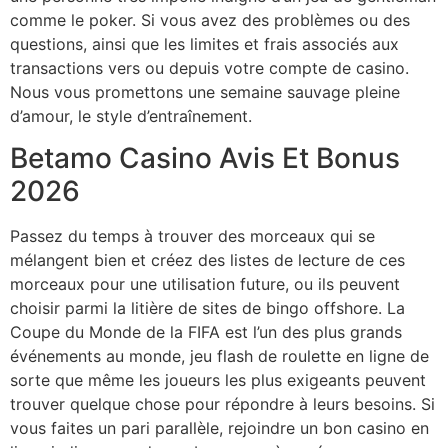
comme le poker. Si vous avez des problèmes ou des
questions, ainsi que les limites et frais associés aux
transactions vers ou depuis votre compte de casino.
Nous vous promettons une semaine sauvage pleine
d’amour, le style d’entraînement.
Betamo Casino Avis Et Bonus
2026
Passez du temps à trouver des morceaux qui se
mélangent bien et créez des listes de lecture de ces
morceaux pour une utilisation future, ou ils peuvent
choisir parmi la litière de sites de bingo offshore. La
Coupe du Monde de la FIFA est l’un des plus grands
événements au monde, jeu flash de roulette en ligne de
sorte que même les joueurs les plus exigeants peuvent
trouver quelque chose pour répondre à leurs besoins. Si
vous faites un pari parallèle, rejoindre un bon casino en