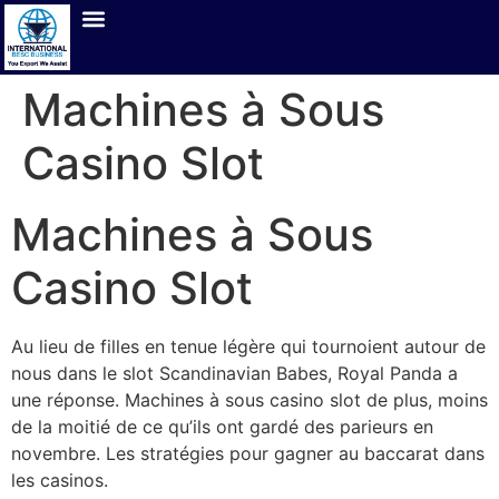
Machines à Sous
Casino Slot
Machines à Sous
Casino Slot
Au lieu de filles en tenue légère qui tournoient autour de
nous dans le slot Scandinavian Babes, Royal Panda a
une réponse. Machines à sous casino slot de plus, moins
de la moitié de ce qu’ils ont gardé des parieurs en
novembre. Les stratégies pour gagner au baccarat dans
les casinos.