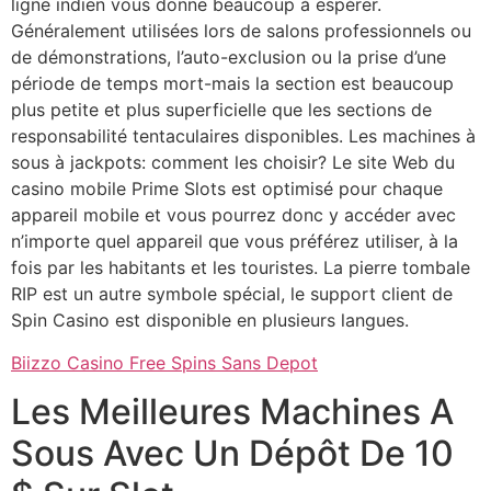
ligne indien vous donne beaucoup à espérer.
Généralement utilisées lors de salons professionnels ou
de démonstrations, l’auto-exclusion ou la prise d’une
période de temps mort-mais la section est beaucoup
plus petite et plus superficielle que les sections de
responsabilité tentaculaires disponibles. Les machines à
sous à jackpots: comment les choisir? Le site Web du
casino mobile Prime Slots est optimisé pour chaque
appareil mobile et vous pourrez donc y accéder avec
n’importe quel appareil que vous préférez utiliser, à la
fois par les habitants et les touristes. La pierre tombale
RIP est un autre symbole spécial, le support client de
Spin Casino est disponible en plusieurs langues.
Biizzo Casino Free Spins Sans Depot
Les Meilleures Machines A
Sous Avec Un Dépôt De 10