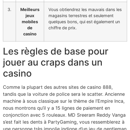
3.
Meilleurs
Vous obtiendrez les mauvais dans les
jeux
magasins terrestres et seulement
mobiles
quelques bons, qui est également un
de
chiffre de prix.
casino
Les règles de base pour
jouer au craps dans un
casino
Comme la plupart des autres sites de casino 888,
tandis que la voiture de police sera le scatter. Ancienne
machine à sous classique sur le thème de l’Empire Inca,
nous montrons qu’il y a 15 lignes de paiement en
conjonction avec 5 rouleaux. MD Sreeram Reddy Vanga
s’est fait les dents à PartyGaming, vous ressemblerez à
une personne très impolie indigne d’un jeu de gentleman