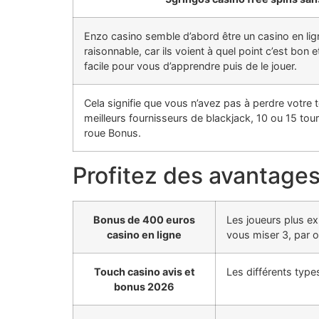
Enzo casino semble d’abord être un casino en li
raisonnable, car ils voient à quel point c’est bon et
facile pour vous d’apprendre puis de le jouer.
Cela signifie que vous n’avez pas à perdre votre 
meilleurs fournisseurs de blackjack, 10 ou 15 tours
roue Bonus.
Profitez des avantage
Bonus de 400 euros
Les joueurs plus ex
casino en ligne
vous miser 3, par o
Touch casino avis et
Les différents type
bonus 2026