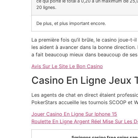
ce qui porte le total à 0,20 à un maximum de 25,0
20 lignes.
De plus, et plus important encore.
La première fois qu’il brûle, le casino joue-t
les aident à avancer dans la bonne direction
a fait beaucoup mieux dans beaucoup de ses 
Avis Sur Le Site Le Bon Casino
Casino En Ligne Jeux
Les agents de chat en direct étaient professi
PokerStars accueille les tournois SCOOP et 
Jouer Casino En Ligne Sur Iphone 15
Roulette En Ligne Argent Réel Mise Sur Les 
5gringos casino free spins sa