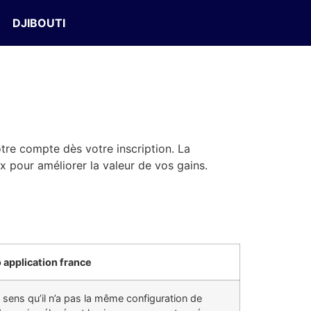
DJIBOUTI
tre compte dès votre inscription. La
x pour améliorer la valeur de vos gains.
 application france
e sens qu’il n’a pas la même configuration de