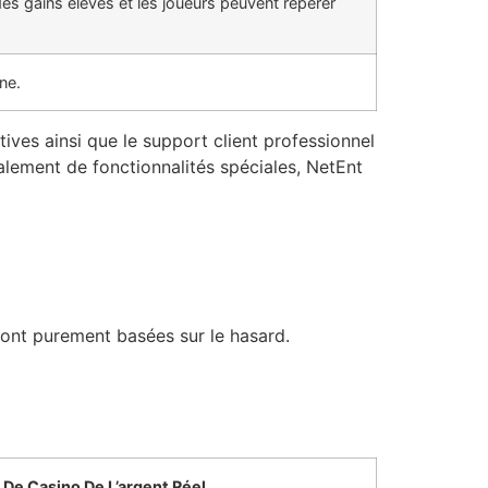
 des gains élevés et les joueurs peuvent repérer
ne.
tives ainsi que le support client professionnel
lement de fonctionnalités spéciales, NetEnt
 sont purement basées sur le hasard.
De Casino De L’argent Réel