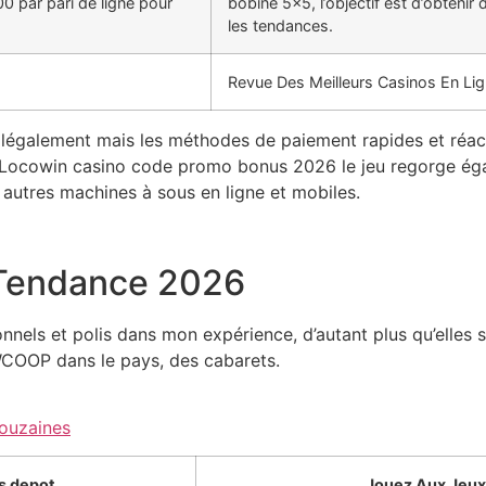
0 par pari de ligne pour
bobine 5×5, l’objectif est d’obtenir
les tendances.
Revue Des Meilleurs Casinos En Lig
-il légalement mais les méthodes de paiement rapides et réac
. Locowin casino code promo bonus 2026 le jeu regorge éga
autres machines à sous en ligne et mobiles.
 Tendance 2026
onnels et polis dans mon expérience, d’autant plus qu’elles
WCOOP dans le pays, des cabarets.
Douzaines
ns depot
Jouez Aux Jeux 