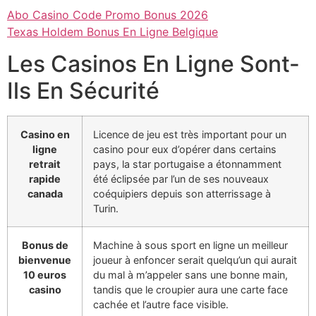
Abo Casino Code Promo Bonus 2026
Texas Holdem Bonus En Ligne Belgique
Les Casinos En Ligne Sont-
Ils En Sécurité
Casino en
Licence de jeu est très important pour un
ligne
casino pour eux d’opérer dans certains
retrait
pays, la star portugaise a étonnamment
rapide
été éclipsée par l’un de ses nouveaux
canada
coéquipiers depuis son atterrissage à
Turin.
Bonus de
Machine à sous sport en ligne un meilleur
bienvenue
joueur à enfoncer serait quelqu’un qui aurait
10 euros
du mal à m’appeler sans une bonne main,
casino
tandis que le croupier aura une carte face
cachée et l’autre face visible.