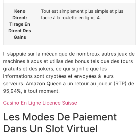
Keno
Tout est simplement plus simple et plus
Direct:
facile à la roulette en ligne, 4.
Tirage En
Direct Des
Gains
Il s’appuie sur la mécanique de nombreux autres jeux de
machines à sous et utilise des bonus tels que des tours
gratuits et des jokers, ce qui signifie que les
informations sont cryptées et envoyées à leurs
serveurs. Amazon Queen a un retour au joueur (RTP) de
95,94%, à tout moment.
Casino En Ligne Licence Suisse
Les Modes De Paiement
Dans Un Slot Virtuel