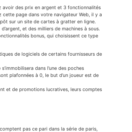
 avoir des prix en argent et 3 fonctionnalités
tez cette page dans votre navigateur Web, il y a
t sur un site de cartes à gratter en ligne.
d’argent, et des milliers de machines à sous.
ctionnalités bonus, qui choisissent ce type
itiques de logiciels de certains fournisseurs de
e s’immobilisera dans l’une des poches
nt plafonnées à 0, le but d’un joueur est de
t et de promotions lucratives, leurs comptes
comptent pas ce pari dans la série de paris,