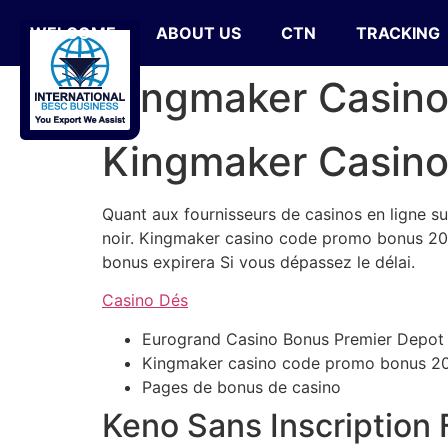
WELCOME
ABOUT US
CTN
TRACKING
Kingmaker Casin
Kingmaker Casin
Quant aux fournisseurs de casinos en ligne su
noir. Kingmaker casino code promo bonus 2026 
bonus expirera Si vous dépassez le délai.
Casino Dés
Eurogrand Casino Bonus Premier Depot
Kingmaker casino code promo bonus 2
Pages de bonus de casino
Keno Sans Inscription