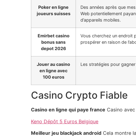
Poker en ligne
Des années après que mes r
joueurs suisses
Web potentiellement payants
d’appareils mobiles.
Emirbet casino
Vous cherchez un endroit p
bonus sans
prospérer en raison de l’a
depot 2026
Jouer au casino
Les stratégies pour gagner 
en ligne avec
100 euros
Casino Crypto Fiable
Casino en ligne qui paye france
Casino avec b
Keno Dépôt 5 Euros Belgique
Meilleur jeu blackjack android
Cela montre la 