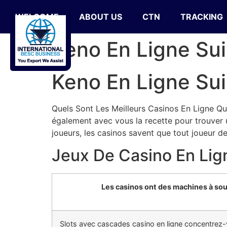
WELCOME
ABOUT US
CTN
TRACKING
Keno En Ligne Su
Keno En Ligne Su
Quels Sont Les Meilleurs Casinos En Ligne Qu
également avec vous la recette pour trouver u
joueurs, les casinos savent que tout joueur d
Jeux De Casino En Lig
Les casinos ont des machines à so
Slots avec cascades casino en ligne concentrez-