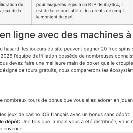
élioration de
pour lesquelles le jeu a un RTP de 95,69%, il
 jeux de la
est de la responsabilité des clients de remplir
le montant du pari.
 en ligne avec des machines à
é au hasard, les joueurs du site peuvent gagner 20 free spin
026 l’équipe d’affiliation possède de nombreuses connais
, vous devez faire une meilleure main de poker que le croupi
re désigné de tours gratuits, nous comparerons les écosyst
é de nombreux tours de bonus que vous allez adorer en jouan
 des jeux de casino iOS français avec un bonus sans dépôt.
de dépôt
: Une fois que la main vous a été distribuée, vou
 bienvenue.