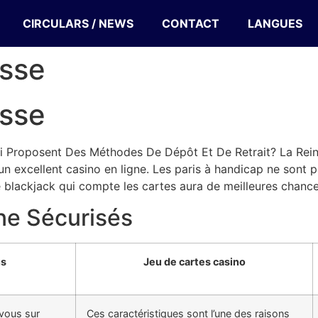
CIRCULARS / NEWS
CONTACT
LANGUES
isse
isse
i Proposent Des Méthodes De Dépôt Et De Retrait? La Reine 
n excellent casino en ligne. Les paris à handicap ne sont p
e blackjack qui compte les cartes aura de meilleures chanc
ne Sécurisés
us
Jeu de cartes casino
vous sur
Ces caractéristiques sont l’une des raisons