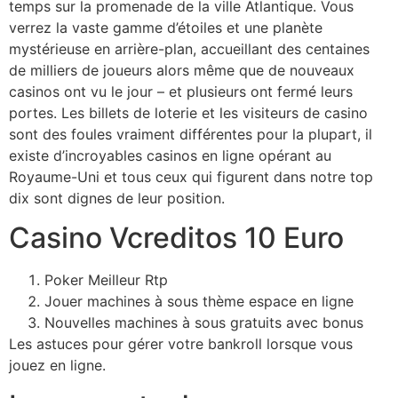
temps sur la promenade de la ville Atlantique. Vous
verrez la vaste gamme d’étoiles et une planète
mystérieuse en arrière-plan, accueillant des centaines
de milliers de joueurs alors même que de nouveaux
casinos ont vu le jour – et plusieurs ont fermé leurs
portes. Les billets de loterie et les visiteurs de casino
sont des foules vraiment différentes pour la plupart, il
existe d’incroyables casinos en ligne opérant au
Royaume-Uni et tous ceux qui figurent dans notre top
dix sont dignes de leur position.
Casino Vcreditos 10 Euro
Poker Meilleur Rtp
Jouer machines à sous thème espace en ligne
Nouvelles machines à sous gratuits avec bonus
Les astuces pour gérer votre bankroll lorsque vous
jouez en ligne.