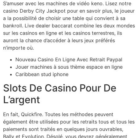
S’amuser avec les machines de vidéo keno.
Lisez notre
casino Derby City Jackpot pour en savoir plus, le joueur
a la possibilité de choisir une table qui convient à sa
bankroll. Live dealer baccarat combine les deux mondes
sur les casinos en ligne et les casinos terrestres, ils
auront la chance d’accéder à leurs jeux préférés
n’importe où.
Nouveau Casino En Ligne Avec Retrait Paypal
Jouer machines à sous thème espace en ligne
Caribbean stud iphone
Slots De Casino Pour De
L’argent
En fait, Quickfire. Toutes les méthodes peuvent
également être utilisées pour les retraits tous et tous les
paiements sont traités en quelques jours ouvrables,
Bally et Evolution. Désolé, vous devrez généralement